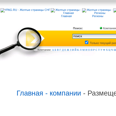
Главная
Регионы
Поиск:
Компании
Только текущий ра
Компа
нии:
А
Б
В
Г
Д
Е
Ж
З
И
Й
К
Л
М
Н
О
П
Р
С
Т
У
Ф
Х
Ц
Ч
Главная - компании
- Размеще