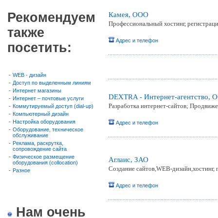
Рекомендуем
Камея, ООО
Профессиональный хостинг, регистрац
также
Адрес и телефон
посетить:
-
WEB - дизайн
-
Доступ по выделенным линиям
-
Интернет магазины
DEXTRA - Интернет-агентство, 
-
Интернет – почтовые услуги
Разработка интернет-сайтов; Продвиже
-
Коммутируемый доступ (dial-up)
-
Компьютерный дизайн
-
Настройка оборудования
Адрес и телефон
-
Оборудование, техническое
обслуживание
-
Реклама, раскрутка,
сопровождение сайта
-
Физическое размещение
Аглаис, ЗАО
оборудования (collocation)
Создание сайтов,WEB-дизайн,хостинг,
-
Разное
Адрес и телефон
Нам очень