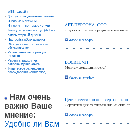
-
WEB - дизайн
-
Доступ по выделенным линиям
-
Интернет магазины
АРТ-ПЕРСОНА, ООО
-
Интернет – почтовые услуги
подбор персонала среднего и высшего 
-
Коммутируемый доступ (dial-up)
-
Компьютерный дизайн
-
Настройка оборудования
Адрес и телефон
-
Оборудование, техническое
обслуживание
-
Размещение информации
(hosting)
-
Реклама, раскрутка,
ВОДИН, ЧП
сопровождение сайта
Монтаж локольных сетей
-
Физическое размещение
оборудования (collocation)
Адрес и телефон
Нам очень
Центр тестирование сертификац
важно Ваше
Сертификация, тестирование, оценка п
мнение:
Адрес и телефон
Удобно ли Вам