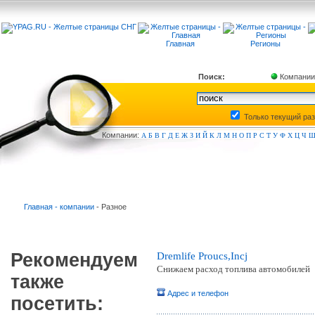
Главная
Регионы
Поиск:
Компании
Только текущий ра
Компа
нии:
А
Б
В
Г
Д
Е
Ж
З
И
Й
К
Л
М
Н
О
П
Р
С
Т
У
Ф
Х
Ц
Ч
Главная - компании
- Разное
Рекомендуем
Dremlife Proucs,Incj
Снижаем расход топлива автомобилей
также
Адрес и телефон
посетить: