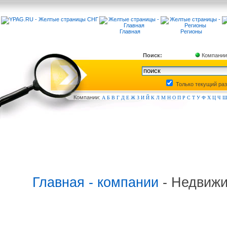
Главная
Регионы
Поиск:
Компании
Только текущий ра
Компа
нии:
А
Б
В
Г
Д
Е
Ж
З
И
Й
К
Л
М
Н
О
П
Р
С
Т
У
Ф
Х
Ц
Ч
Главная - компании
- Недвижи