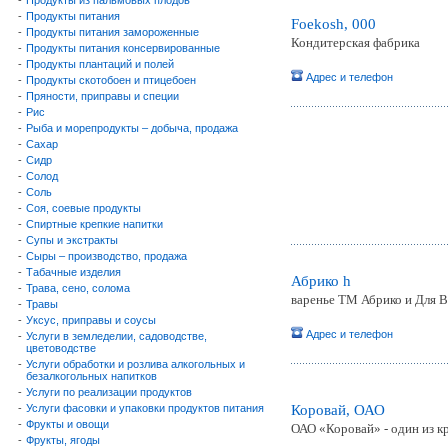
-
Продукты из пальмовых плодов
-
Продукты питания
Foekosh, 000
-
Продукты питания замороженные
Кондитерская фабрика
-
Продукты питания консервированные
-
Продукты плантаций и полей
Адрес и телефон
-
Продукты скотобоен и птицебоен
-
Пряности, приправы и специи
-
Рис
-
Рыба и морепродукты – добыча, продажа
-
Сахар
-
Сидр
-
Солод
-
Соль
-
Соя, соевые продукты
-
Спиртные крепкие напитки
-
Супы и экстракты
-
Сыры – производство, продажа
-
Табачные изделия
Абрико h
-
Трава, сено, солома
варенье ТМ Абрико и Для 
-
Травы
-
Уксус, приправы и соусы
Адрес и телефон
-
Услуги в земледелии, садоводстве,
цветоводстве
-
Услуги обработки и розлива алкогольных и
безалкогольных напитков
-
Услуги по реализации продуктов
-
Услуги фасовки и упаковки продуктов питания
Коровай, ОАО
-
Фрукты и овощи
ОАО «Коровай» - один из к
-
Фрукты, ягоды