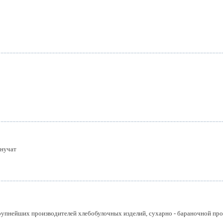
Внучат
рупнейших производителей хлебобулочных изделий, сухарно - бараночной прод