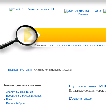
Главная
Компа
нии:
А
Б
В
Г
Д
Е
Ж
З
И
Й
К
Л
М
Н
О
П
Р
С
Т
У
Ф
Х
Ц
Ч
Главная - компании
- Сладкие кондитерские изделия
Рекомендуем также посетить:
Группа компаний СМИ
Производство кондитерских
-
Аперитивы и коктейли
-
Бобовые в стручках и зернах
Адрес и телефон
-
Вина
-
Виски и буброн