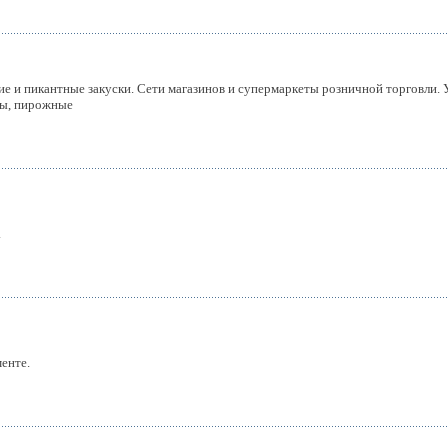
ие и пикантные закуски. Сети магазинов и супермаркеты розничной торговли.
ты, пирожные
.
менте.