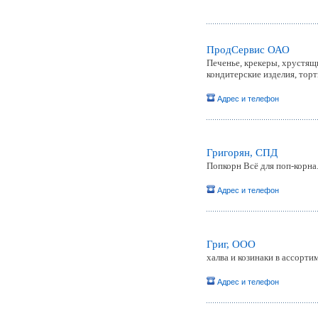
ПродСервис ОАО
Печенье, крекеры, хрустящ
кондитерские изделия, тор
Адрес и телефон
Григорян, СПД
Попкорн Всё для поп-корна
Адрес и телефон
Григ, ООО
халва и козинаки в ассорти
Адрес и телефон