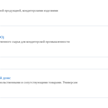
ной продукцией, кондитерскими изделиями
OOj
твенного сырья для кондитерской промышленности
й домc
овольственными и сопутствующими товарами. Универсам