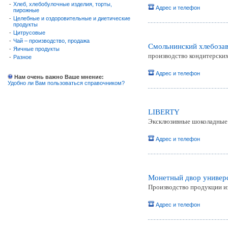
-
Хлеб, хлебобулочные изделия, торты,
Адрес и телефон
пирожные
-
Целебные и оздоровительные и диетические
продукты
-
Цитрусовые
-
Чай – производство, продажа
Смольнинский хлебоза
-
Яичные продукты
производство кондитерских
-
Разное
Адрес и телефон
Нам очень важно Ваше мнение:
Удобно ли Вам пользоваться справочником?
LIBERTY
Эксклюзивные шоколадные
Адрес и телефон
Монетный двор универ
Производство продукции из
Адрес и телефон