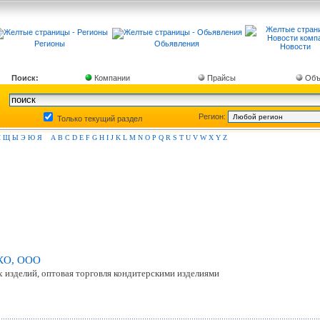
Регионы
Обьявления
Новости
Поиск:
Компании
Прайсы
Объ
Регион:
Только текущий раздел
Ш
Щ
Ы
Э
Ю
Я
A
B
C
D
E
F
G
H
I
J
K
L
M
N
O
P
Q
R
S
T
U
V
W
X
Y
Z
КО, ООО
 изделий, оптовая торговля кондитерскими изделиями