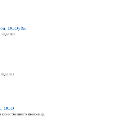
вод, ОООy&u
 изделий
 изделия
с, ООО
 качественного шоколада