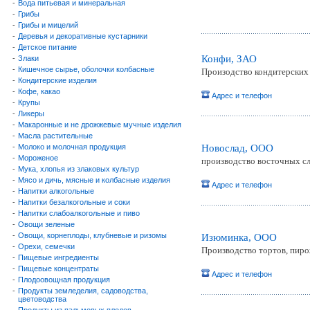
-
Вода питьевая и минеральная
-
Грибы
-
Грибы и мицелий
-
Деревья и декоративные кустарники
-
Детское питание
Конфи, ЗАО
-
Злаки
-
Кишечное сырье, оболочки колбасные
Произодство кондитерских
-
Кондитерские изделия
-
Кофе, какао
Адрес и телефон
-
Крупы
-
Ликеры
-
Макаронные и не дрожжевые мучные изделия
-
Масла растительные
-
Молоко и молочная продукция
Новослад, ООО
-
Мороженое
производство восточных с
-
Мука, хлопья из злаковых культур
-
Мясо и дичь, мясные и колбасные изделия
Адрес и телефон
-
Напитки алкогольные
-
Напитки безалкогольные и соки
-
Напитки слабоалкогольные и пиво
-
Овощи зеленые
-
Овощи, корнеплоды, клубневые и ризомы
Изюминка, ООО
-
Орехи, семечки
Производство тортов, пиро
-
Пищевые ингредиенты
-
Пищевые концентраты
Адрес и телефон
-
Плодоовощная продукция
-
Продукты земледелия, садоводства,
цветоводства