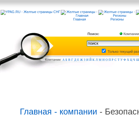
Главная
Регионы
Поиск:
Компании
Только текущий ра
Компа
нии:
А
Б
В
Г
Д
Е
Ж
З
И
Й
К
Л
М
Н
О
П
Р
С
Т
У
Ф
Х
Ц
Ч
Главная - компании
- Безопас