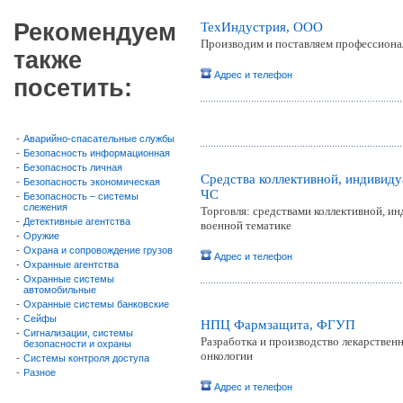
Рекомендуем
ТехИндустрия, ООО
Производим и поставляем профессиона
также
Адрес и телефон
посетить:
-
Аварийно-спасательные службы
-
Безопасность информационная
-
Безопасность личная
Средства коллективной, индивид
-
Безопасность экономическая
ЧС
-
Безопасность – системы
слежения
Торговля: средствами коллективной, и
-
Детективные агентства
военной тематике
-
Оружие
-
Охрана и сопровождение грузов
Адрес и телефон
-
Охранные агентства
-
Охранные системы
автомобильные
-
Охранные системы банковские
-
Сейфы
НПЦ Фармзащита, ФГУП
-
Сигнализации, системы
Разработка и производство лекарствен
безопасности и охраны
онкологии
-
Системы контроля доступа
-
Разное
Адрес и телефон