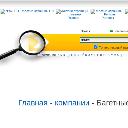
Главная
Регионы
Поиск:
Компании
Только текущий ра
Компа
нии:
А
Б
В
Г
Д
Е
Ж
З
И
Й
К
Л
М
Н
О
П
Р
С
Т
У
Ф
Х
Ц
Ч
Главная - компании
- Багетны