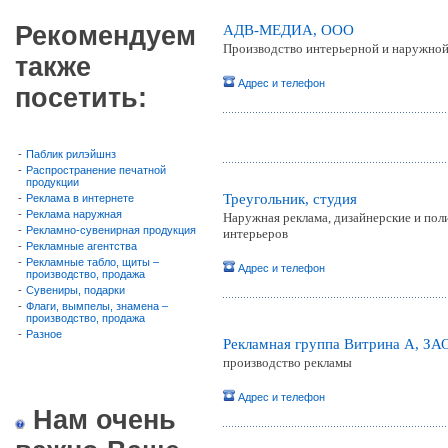
Рекомендуем
АДВ-МЕДИА, ООО
Производство интерьерной и наружной
также
Адрес и телефон
посетить:
-
Паблик рилэйшнз
-
Распространение печатной
продукции
Треугольник, студия
-
Реклама в интернете
-
Реклама наружная
Наружная реклама, дизайнерские и пол
-
Рекламно-сувенирная продукция
интерьеров
-
Рекламные агентства
-
Рекламные табло, щиты –
Адрес и телефон
производство, продажа
-
Сувениры, подарки
-
Флаги, вымпелы, знамена –
производство, продажа
-
Разное
Рекламная группа Витрина А, ЗА
производство рекламы
Адрес и телефон
Нам очень