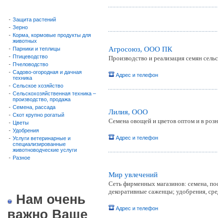
-
Защита растений
-
Зерно
-
Корма, кормовые продукты для
животных
Агросоюз, ООО ПК
-
Парники и теплицы
-
Птицеводство
Производство и реализация семян сельс
-
Пчеловодство
-
Садово-огородная и дачная
Адрес и телефон
техника
-
Сельское хозяйство
-
Сельскохозяйственная техника –
производство, продажа
-
Семена, рассада
Лилия, ООО
-
Скот крупно рогатый
Семена овощей и цветов оптом и в розн
-
Цветы
-
Удобрения
Адрес и телефон
-
Услуги ветеринарные и
специализированные
животноводческие услуги
-
Разное
Мир увлечений
Сеть фирменных магазинов: семена, по
декоративные саженцы; удобрения, сре
Нам очень
Адрес и телефон
важно Ваше