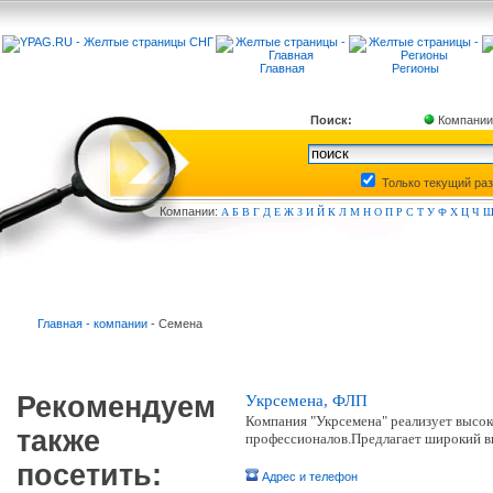
Главная
Регионы
Поиск:
Компании
Только текущий ра
Компа
нии:
А
Б
В
Г
Д
Е
Ж
З
И
Й
К
Л
М
Н
О
П
Р
С
Т
У
Ф
Х
Ц
Ч
Главная - компании
- Семена
Рекомендуем
Укрсемена, ФЛП
Компания "Укрсемена" реализует высок
также
профессионалов.Предлагает широкий в
посетить:
Адрес и телефон