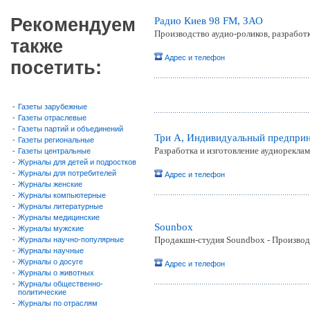
Рекомендуем
Радио Киев 98 FM, ЗАО
Производство аудио-роликов, разработ
также
Адрес и телефон
посетить:
-
Газеты зарубежные
-
Газеты отраслевые
-
Газеты партий и объединений
Три А, Индивидуальный предприн
-
Газеты региональные
Разработка и изготовление аудиорекла
-
Газеты центральные
-
Журналы для детей и подростков
-
Журналы для потребителей
Адрес и телефон
-
Журналы женские
-
Журналы компьютерные
-
Журналы литературные
-
Журналы медицинские
Sounbox
-
Журналы мужские
Продакшн-студия Soundbox - Производ
-
Журналы научно-популярные
-
Журналы научные
-
Журналы о досуге
Адрес и телефон
-
Журналы о животных
-
Журналы общественно-
политические
-
Журналы по отраслям