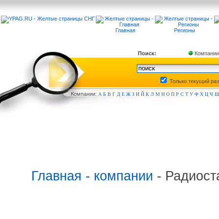
Главная
Регионы
Поиск:
Компании
Только текущий ра
Компа
нии:
А
Б
В
Г
Д
Е
Ж
З
И
Й
К
Л
М
Н
О
П
Р
С
Т
У
Ф
Х
Ц
Ч
Главная - компании
- Радиост