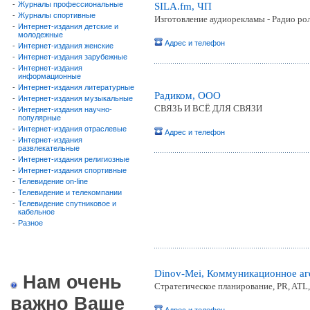
-
Журналы профессиональные
SILA.fm, ЧП
-
Журналы спортивные
Изготовление аудиорекламы - Радио ро
-
Интернет-издания детские и
молодежные
Адрес и телефон
-
Интернет-издания женские
-
Интернет-издания зарубежные
-
Интернет-издания
информационные
-
Интернет-издания литературные
Радиком, ООО
-
Интернет-издания музыкальные
СВЯЗЬ И ВСЁ ДЛЯ СВЯЗИ
-
Интернет-издания научно-
популярные
-
Интернет-издания отраслевые
Адрес и телефон
-
Интернет-издания
развлекательные
-
Интернет-издания религиозные
-
Интернет-издания спортивные
-
Телевидение on-line
-
Телевидение и телекомпании
-
Телевидение спутниковое и
кабельное
-
Разное
Dinov-Mei, Коммуникационное аг
Нам очень
Стратегическое планирование, PR, ATL
важно Ваше