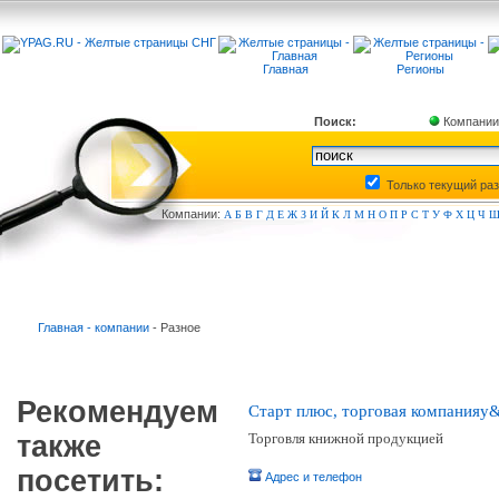
Главная
Регионы
Поиск:
Компании
Только текущий ра
Компа
нии:
А
Б
В
Г
Д
Е
Ж
З
И
Й
К
Л
М
Н
О
П
Р
С
Т
У
Ф
Х
Ц
Ч
Главная - компании
- Разное
Рекомендуем
Старт плюс, торговая компанияy
также
Торговля книжной продукцией
посетить:
Адрес и телефон