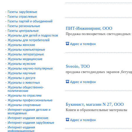
-
Газеты зарубежные
-
Газеты отраслевые
-
Газеты партий и объединений
-
Газеты региональные
ПИТ-Инжиниринг, ООО
-
Газеты центральные
Продажа полноцветных светодиодных 
-
Журналы для детей и подростков
-
Журналы для потребителей
Адрес и телефон
-
Журналы женские
-
Журналы компьютерные
-
Журналы литературные
-
Журналы медицинские
-
Журналы мужские
Sveoio, ТОО
-
Журналы научно-популярные
продажа светодиодных экранов ,бегущи
-
Журналы научные
-
Журналы о досуге
Адрес и телефон
-
Журналы о животных
-
Журналы общественно-
политические
-
Журналы по отраслям
-
Журналы профессиональные
Букинист, магазин N 27, ООО
-
Журналы спортивные
Книги и образовательные материалы
-
Интернет-издания детские и
молодежные
-
Интернет-издания женские
Адрес и телефон
-
Интернет-издания зарубежные
-
Интернет-издания
информационные