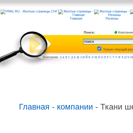
Главная
Регионы
Поиск:
Компании
Только текущий ра
Компа
нии:
А
Б
В
Г
Д
Е
Ж
З
И
Й
К
Л
М
Н
О
П
Р
С
Т
У
Ф
Х
Ц
Ч
Главная - компании
- Ткани ш