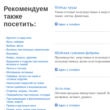
Рекомендуем
Победа труда
Ткани готовые полушерстяные и шерстя
также
ткани: клетка, фланелька.
посетить:
Адрес и телефон
-
Брезент и парусина
-
Вата, набивки
-
Войлок, фетр
-
Волокна текстильные химические
Шуйская суконная фабрика
-
Вышивка
Производство: шерстяные и полушерстя
-
Ковры, паласы, дорожки
полушерстяные); ватин холстопрошивн
-
Крашение и отделка текстильных
волокон и тканей
-
Ленты и тесьма
Адрес и телефон
-
Материалы нетканые
-
Набивка, печать на ткани и
готовые изделия
-
Нанесения покрытий на ткани
-
Нитки швейные и вышивальные
Аста-текс
-
Отделка, шнуры, тесьма
Оптовая продажа импортных тканей. Бо
-
Переработка текстильных отходов
шелковые, вельвет, джинса.
-
Просеивающие и фильтровальные
ткани, марля
Адрес и телефон
-
Пряжа и крученые нити
-
Пряжа, нити, ткани эластичные