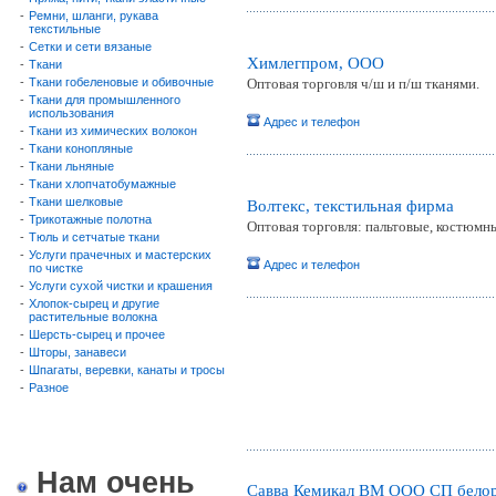
-
Ремни, шланги, рукава
текстильные
-
Сетки и сети вязаные
Химлегпром, ООО
-
Ткани
-
Ткани гобеленовые и обивочные
Оптовая торговля ч/ш и п/ш тканями.
-
Ткани для промышленного
использования
Адрес и телефон
-
Ткани из химических волокон
-
Ткани конопляные
-
Ткани льняные
-
Ткани хлопчатобумажные
-
Ткани шелковые
Волтекс, текстильная фирма
-
Трикотажные полотна
Оптовая торговля: пальтовые, костюмны
-
Тюль и сетчатые ткани
-
Услуги прачечных и мастерских
Адрес и телефон
по чистке
-
Услуги сухой чистки и крашения
-
Хлопок-сырец и другие
растительные волокна
-
Шерсть-сырец и прочее
-
Шторы, занавеси
-
Шпагаты, веревки, канаты и тросы
-
Разное
Нам очень
Савва Кемикал ВМ ООО СП белор