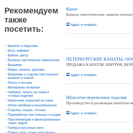
Рекомендуем
Канат
Канаты синтетические; канаты хлопчат
также
Адрес и телефон
посетить:
-
Брезент и парусина
-
Вата, набивки
-
Войлок, фетр
ПЕТЕРБУРГСКИЕ КАНАТЫ, ОО
-
Волокна текстильные химические
ПРОДАЖА КАНАТОВ, ШНУРОВ, ВЕР
-
Вышивка
-
Ковры, паласы, дорожки
-
Крашение и отделка текстильных
Адрес и телефон
волокон и тканей
-
Ленты и тесьма
-
Материалы нетканые
-
Набивка, печать на ткани и
готовые изделия
Шпагатно-веревочные изделия
-
Нанесения покрытий на ткани
Производство и реализация шпагатно-
-
Нитки швейные и вышивальные
-
Отделка, шнуры, тесьма
Адрес и телефон
-
Переработка текстильных отходов
-
Просеивающие и фильтровальные
ткани, марля
-
Пряжа и крученые нити
-
Пряжа, нити, ткани эластичные