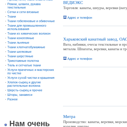
ВЕДИЭКС
-
Ремни, шланги, рукава
текстильные
Торговля: канаты, шнуры, веревки (нат
-
Сетки и сети вязаные
-
Ткани
Адрес и телефон
-
Ткани гобеленовые и обивочные
-
Ткани для промышленного
использования
-
Ткани из химических волокон
-
Ткани конопляные
Харьковский канатный завод, ОА
-
Ткани льняные
Вата, набивки, очесы текстильные и пр
-
Ткани хлопчатобумажные
металла. Шпагаты, веревки, канаты и т
-
Ткани шелковые
-
Ткани шерстяные
Адрес и телефон
-
Трикотажные полотна
-
Тюль и сетчатые ткани
-
Услуги прачечных и мастерских
по чистке
-
Услуги сухой чистки и крашения
-
Хлопок-сырец и другие
растительные волокна
-
Шерсть-сырец и прочее
-
Шторы, занавеси
-
Разное
Митра
Нам очень
Производство: канаты, веревки, морские
изделия, шнуры.