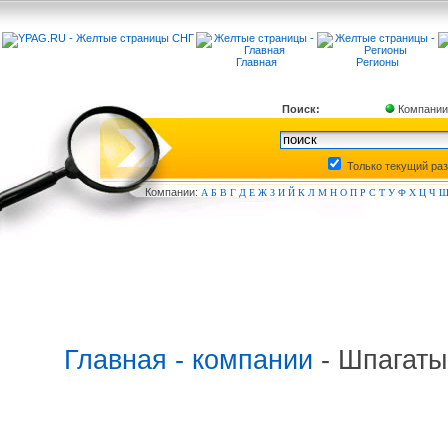
Главная
Регионы
Поиск:
Компании
Только текущий ра
Компа
нии:
А
Б
В
Г
Д
Е
Ж
З
И
Й
К
Л
М
Н
О
П
Р
С
Т
У
Ф
Х
Ц
Ч
Главная - компании
- Шпагаты