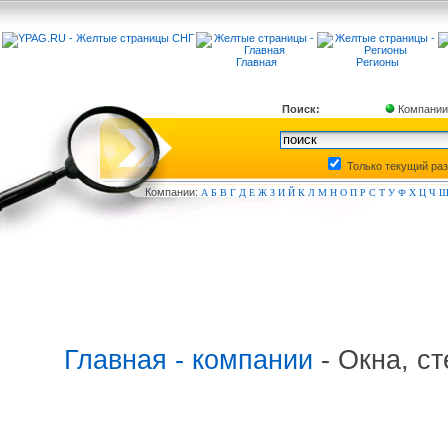
Главная
Регионы
Поиск:
Компании
Только текущий ра
Компа
нии:
А
Б
В
Г
Д
Е
Ж
З
И
Й
К
Л
М
Н
О
П
Р
С
Т
У
Ф
Х
Ц
Ч
Главная - компании
- Окна, с