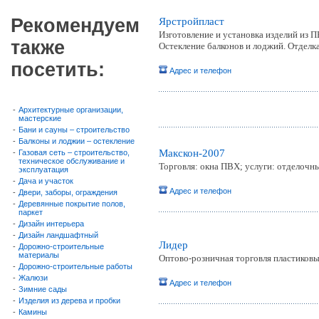
Рекомендуем
Ярстройпласт
Изготовление и установка изделий из 
также
Остекление балконов и лоджий. Отделк
посетить:
Адрес и телефон
-
Архитектурные организации,
мастерские
-
Бани и сауны – строительство
-
Балконы и лоджии – остекление
Макскон-2007
-
Газовая сеть – строительство,
техническое обслуживание и
Торговля: окна ПВХ; услуги: отделочн
эксплуатация
-
Дача и участок
Адрес и телефон
-
Двери, заборы, ограждения
-
Деревянные покрытие полов,
паркет
-
Дизайн интерьера
-
Дизайн ландшафтный
Лидер
-
Дорожно-строительные
материалы
Оптово-розничная торговля пластиков
-
Дорожно-строительные работы
-
Жалюзи
Адрес и телефон
-
Зимние сады
-
Изделия из дерева и пробки
-
Камины