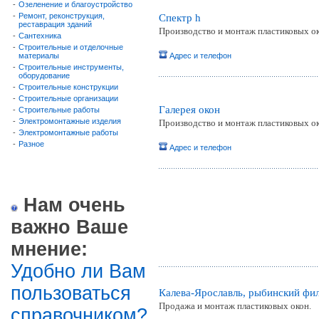
-
Озеленение и благоустройство
-
Ремонт, реконструкция,
Спектр h
реставрация зданий
Производство и монтаж пластиковых ок
-
Сантехника
-
Строительные и отделочные
материалы
Адрес и телефон
-
Строительные инструменты,
оборудование
-
Строительные конструкции
-
Строительные организации
Галерея окон
-
Строительные работы
-
Электромонтажные изделия
Производство и монтаж пластиковых ок
-
Электромонтажные работы
-
Разное
Адрес и телефон
Нам очень
важно Ваше
мнение:
Удобно ли Вам
пользоваться
Калева-Ярославль, рыбинский фил
Продажа и монтаж пластиковых окон.
справочником?