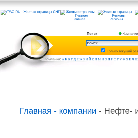
Главная
Регионы
Поиск:
Компании
Только текущий ра
Компа
нии:
А
Б
В
Г
Д
Е
Ж
З
И
Й
К
Л
М
Н
О
П
Р
С
Т
У
Ф
Х
Ц
Ч
Главная - компании
- Нефте- 