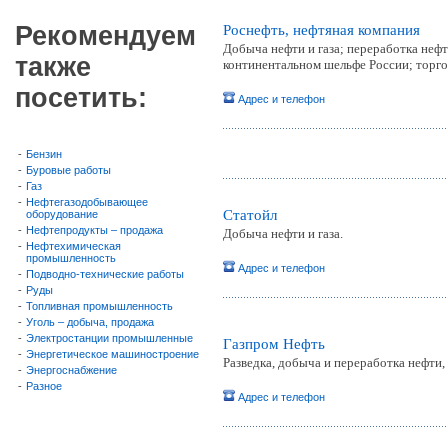
Рекомендуем
Роснефть, нефтяная компания
Добыча нефти и газа; переработка неф
также
континентальном шельфе России; торг
посетить:
Адрес и телефон
-
Бензин
-
Буровые работы
-
Газ
-
Нефтегазодобывающее
Статойл
оборудование
-
Нефтепродукты – продажа
Добыча нефти и газа.
-
Нефтехимическая
промышленность
Адрес и телефон
-
Подводно-технические работы
-
Руды
-
Топливная промышленность
-
Уголь – добыча, продажа
-
Электростанции промышленные
Газпром Нефть
-
Энергетическое машиностроение
Разведка, добыча и переработка нефти
-
Энергоснабжение
-
Разное
Адрес и телефон