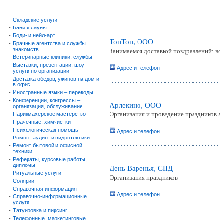
-
Складские услуги
-
Бани и сауны
-
Боди- и нейл-арт
ТопТоп, ООО
-
Брачные агентства и службы
знакомств
Занимаемся доставкой поздравлений: 
-
Ветеринарные клиники, службы
-
Выставки, презентации, шоу –
Адрес и телефон
услуги по организации
-
Доставка обедов, ужинов на дом и
в офис
-
Иностранные языки – переводы
-
Конференции, конгрессы –
Арлекино, ООО
организация, обслуживание
Организация и проведение праздников
-
Парикмахерское мастерство
-
Прачечные, химчистки
-
Психологическая помощь
Адрес и телефон
-
Ремонт аудио- и видеотехники
-
Ремонт бытовой и офисной
техники
-
Рефераты, курсовые работы,
дипломы
День Варенья, СПД
-
Ритуальные услуги
Организация праздников
-
Солярии
-
Справочная информация
Адрес и телефон
-
Справочно-информационные
услуги
-
Татуировка и пирсинг
-
Телефонные, маркетинговые