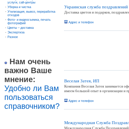
услуги, call-центры
Украинская служба поздравлений
-
Уборка и чистка
-
Утилизация, вывоз, переработка
Доставка цветов и подарков, поздравл
отходов
-
Фото- и видеосъемка, печать
Адрес и телефон
фотографий
-
Цветы – доставка
-
Экспертиза
-
Разное
Нам очень
важно Ваше
мнение:
Веселая Затея, ИП
Удобно ли Вам
Компания Веселая Затея занимается оф
имеем большой опыт в организации и п
пользоваться
Адрес и телефон
справочником?
Международная Служба Поздравл
Международная Служба Поздравлений - 