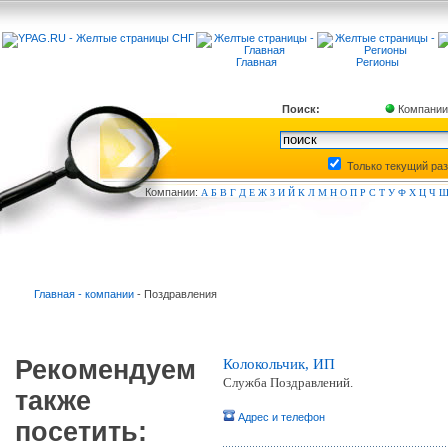
Главная
Регионы
Поиск:
Компании
Только текущий ра
Компа
нии:
А
Б
В
Г
Д
Е
Ж
З
И
Й
К
Л
М
Н
О
П
Р
С
Т
У
Ф
Х
Ц
Ч
Главная - компании
- Поздравления
Рекомендуем
Колокольчик, ИП
Служба Поздравлений.
также
Адрес и телефон
посетить: