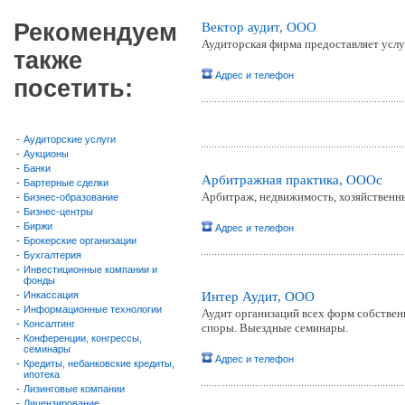
Рекомендуем
Вектор аудит, ООО
Аудиторская фирма предоставляет услу
также
Адрес и телефон
посетить:
-
Аудиторские услуги
-
Аукционы
-
Банки
Арбитражная практика, ОООc
-
Бартерные сделки
Арбитраж, недвижимость, хозяйственны
-
Бизнес-образование
-
Бизнес-центры
-
Биржи
Адрес и телефон
-
Брокерские организации
-
Бухгалтерия
-
Инвестиционные компании и
фонды
-
Инкассация
Интер Аудит, ООО
-
Информационные технологии
Аудит организаций всех форм собствен
-
Консалтинг
споры. Выездные семинары.
-
Конференции, конгрессы,
семинары
Адрес и телефон
-
Кредиты, небанковские кредиты,
ипотека
-
Лизинговые компании
-
Лицензирование