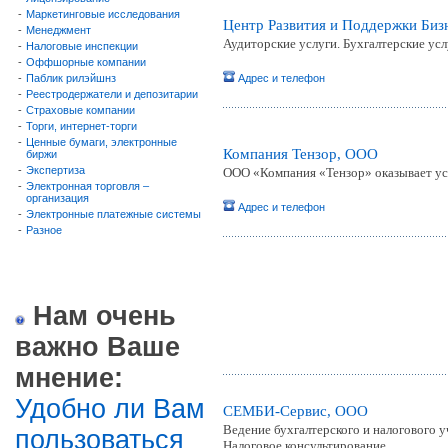
-
Маркетинговые исследования
Центр Развития и Поддержки Биз
-
Менеджмент
Аудиторские услуги. Бухгалтерские усл
-
Налоговые инспекции
-
Оффшорные компании
-
Паблик рилэйшнз
Адрес и телефон
-
Реестродержатели и депозитарии
-
Страховые компании
-
Торги, интернет-торги
-
Ценные бумаги, электронные
Компания Тензор, ООО
биржи
-
Экспертиза
ООО «Компания «Тензор» оказывает усл
-
Электронная торговля –
организация
Адрес и телефон
-
Электронные платежные системы
-
Разное
Нам очень
важно Ваше
мнение:
Удобно ли Вам
СЕМБИ-Сервис, ООО
Ведение бухгалтерского и налогового у
пользоваться
Налоговое консультирование.