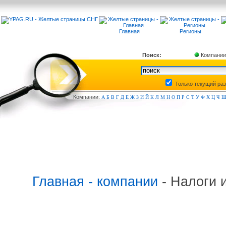
Главная
Регионы
Поиск:
Компании
Только текущий ра
Компа
нии:
А
Б
В
Г
Д
Е
Ж
З
И
Й
К
Л
М
Н
О
П
Р
С
Т
У
Ф
Х
Ц
Ч
Главная - компании
- Налоги 