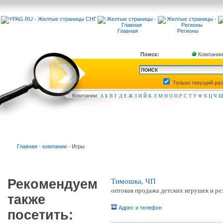
Главная
Регионы
Поиск:
Компании
Только текущий ра
Компа
нии:
А
Б
В
Г
Д
Е
Ж
З
И
Й
К
Л
М
Н
О
П
Р
С
Т
У
Ф
Х
Ц
Ч
Главная - компании
- Игры
Рекомендуем
Тимошка, ЧП
оптовая продажа детских игрушек и ре
также
Адрес и телефон
посетить: