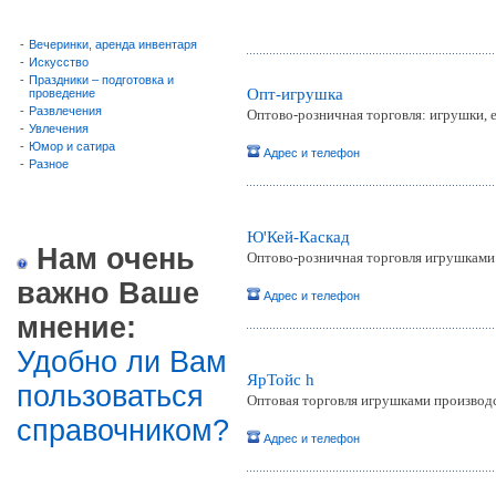
-
Вечеринки, аренда инвентаря
-
Искусство
-
Праздники – подготовка и
Опт-игрушка
проведение
-
Развлечения
Оптово-розничная торговля: игрушки, 
-
Увлечения
-
Юмор и сатира
Адрес и телефон
-
Разное
Ю'Кей-Каскад
Нам очень
Оптово-розничная торговля игрушками 
важно Ваше
Адрес и телефон
мнение:
Удобно ли Вам
ЯрТойс h
пользоваться
Оптовая торговля игрушками производс
справочником?
Адрес и телефон