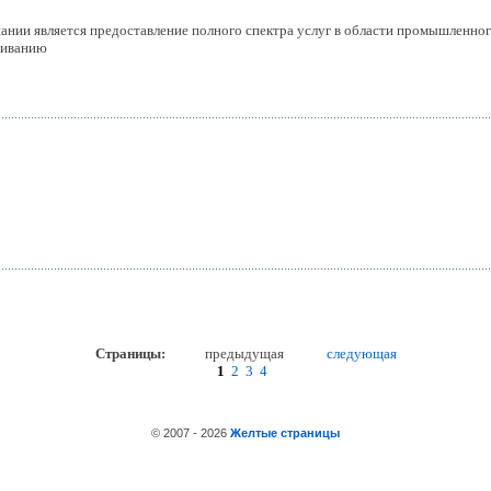
ании является предоставление полного спектра услуг в области промышленно
живанию
Страницы:
предыдущая
следующая
1
2
3
4
© 2007 - 2026
Желтые страницы