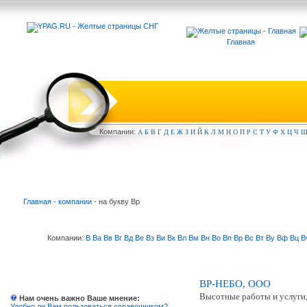
Главная
Компа
нии:
А
Б
В
Г
Д
Е
Ж
З
И
Й
К
Л
М
Н
О
П
Р
С
Т
У
Ф
Х
Ц
Ч
Главная - компании
- на букву Вр
Компании:
В
Ва
Вв
Вг
Вд
Ве
Вз
Ви
Вк
Вл
Вм
Вн
Во
Вп
Вр
Вс
Вт
Ву
Вф
Вц
В
ВР-НЕБО, ООО
Высотные работы и услуги,
Нам очень важно Ваше мнение:
Удобно ли Вам пользоваться справочником?