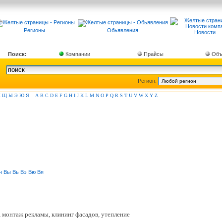
Регионы
Обьявления
Новости
Поиск:
Компании
Прайсы
Объ
Регион:
Ш
Щ
Ы
Э
Ю
Я
A
B
C
D
E
F
G
H
I
J
K
L
M
N
O
P
Q
R
S
T
U
V
W
X
Y
Z
ч
Вы
Вь
Вэ
Вю
Вя
 монтаж рекламы, клининг фасадов, утепление