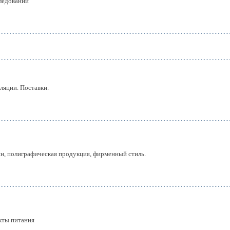
ледований
ляции. Поставки.
айн, полиграфическая продукция, фирменный стиль.
кты питания