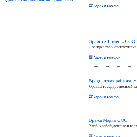
Адрес и телефон
Вработе Тюмень, ООО
Аренда авто и спецтехники
Адрес и телефон
Врадиевская райгосад
Органы государственной а
Адрес и телефон
Вража Мэрий ООО
Хлеб, хлебобулочные и кон
Адрес и телефон