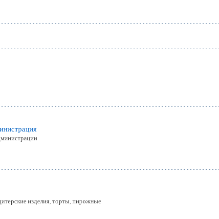
министрация
дминистрации
дитерские изделия, торты, пирожные