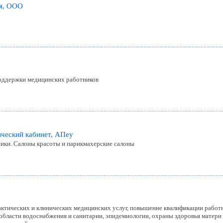
ия, ООО
оддержки медицинских работников
ческий кабинет, АПey
ники. Салоны красоты и парикмахерские салоны
актических и клинических медицинских услуг, повышение квалификации рабо
 области водоснабжения и санитарии, эпидемиологии, охраны здоровья матери