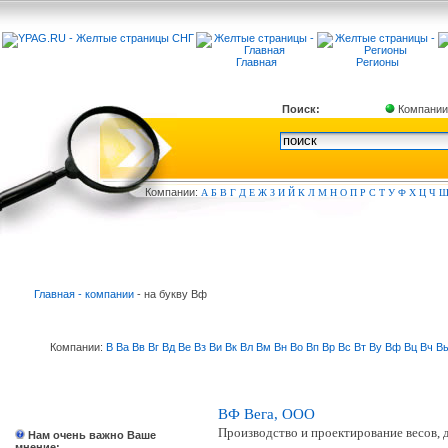
Главная
Регионы
Поиск:
Компании
Компа
нии:
А
Б
В
Г
Д
Е
Ж
З
И
Й
К
Л
М
Н
О
П
Р
С
Т
У
Ф
Х
Ц
Ч
Главная - компании
- на букву Вф
Компании:
В
Ва
Вв
Вг
Вд
Ве
Вз
Ви
Вк
Вл
Вм
Вн
Во
Вп
Вр
Вс
Вт
Ву
Вф
Вц
Вч
В
ВФ Вега, ООО
Производство и проектирование весов, 
Нам очень важно Ваше
мнение: