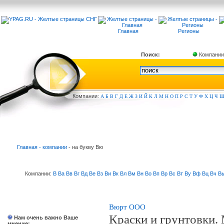
Главная
Регионы
Поиск:
Компании
Компа
нии:
А
Б
В
Г
Д
Е
Ж
З
И
Й
К
Л
М
Н
О
П
Р
С
Т
У
Ф
Х
Ц
Ч
Главная - компании
- на букву Вю
Компании:
В
Ва
Вв
Вг
Вд
Ве
Вз
Ви
Вк
Вл
Вм
Вн
Во
Вп
Вр
Вс
Вт
Ву
Вф
Вц
Вч
В
Вюрт ООО
Краски и грунтовки.
Нам очень важно Ваше
мнение: