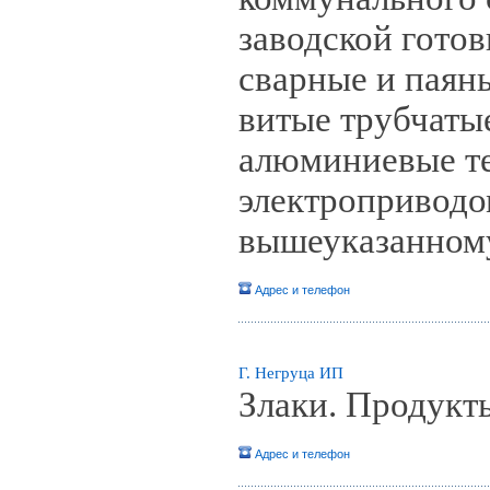
заводской готов
сварные и паян
витые трубчатые
алюминиевые т
электроприводо
вышеуказанном
Адрес и телефон
Г. Негруца ИП
Злаки. Продукт
Адрес и телефон