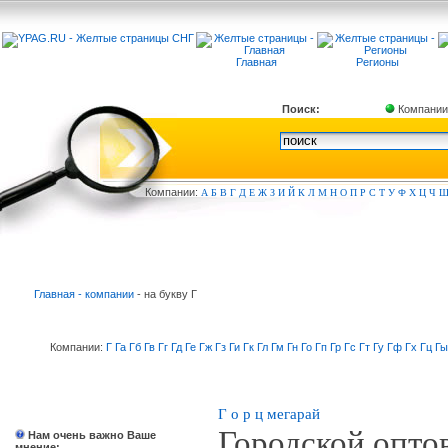
Главная
Регионы
Поиск:
Компании
Компа
нии:
А
Б
В
Г
Д
Е
Ж
З
И
Й
К
Л
М
Н
О
П
Р
С
Т
У
Ф
Х
Ц
Ч
Главная - компании
- на букву Г
Компании:
Г
Га
Гб
Гв
Гг
Гд
Ге
Гж
Гз
Ги
Гк
Гл
Гм
Гн
Го
Гп
Гр
Гс
Гт
Гу
Гф
Гх
Гц
Гы
Г о р ц мегарай
Городской опто
Нам очень важно Ваше
мнение: