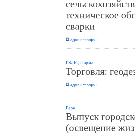
сельскохозяйств
техническое об
сварки
Адрес и телефон
Г.Ф.К., фирма
Торговля: геод
Адрес и телефон
Гeра
Выпуск городск
(освещение жиз