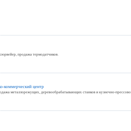
сюрвейер, продажа термодатчиков.
ко-коммерческий центр
продажа металлорежущих, деревообрабатывающих станков и кузнечно-прессово