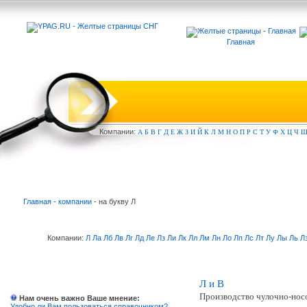
Главная
Компа
нии:
А
Б
В
Г
Д
Е
Ж
З
И
Й
К
Л
М
Н
О
П
Р
С
Т
У
Ф
Х
Ц
Ч
Главная - компании
- на букву Л
Компании:
Л
Ла
Лб
Лв
Лг
Лд
Ле
Лз
Ли
Лк
Лл
Лм
Лн
Ло
Лп
Лс
Лт
Лу
Лы
Ль
Л
Л и В
Производство чулочно-нос
Нам очень важно Ваше мнение:
Удобно ли Вам пользоваться справочником?