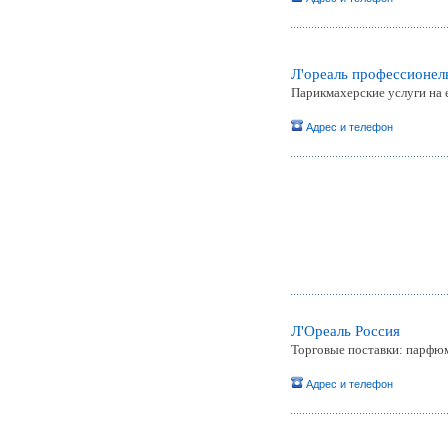
Л'ореаль профессионел
Парикмахерские услуги на 
Адрес и телефон
Л'Ореаль Россия
Торговые поставки: парфю
Адрес и телефон