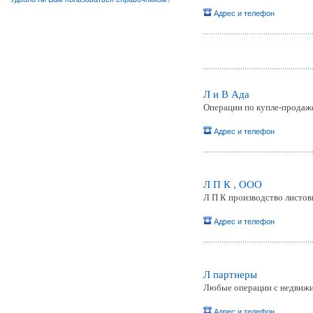
Адрес и телефон
Л и В Ада
Операции по купле-продаж
Адрес и телефон
Л П К , ООО
Л П К производство листов
Адрес и телефон
Л партнеры
Любые операции с недвижим
Адрес и телефон