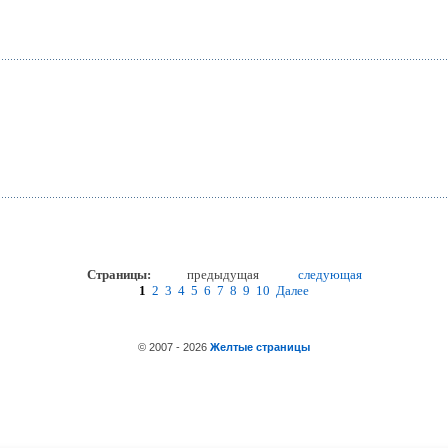
Страницы:
предыдущая
следующая
1
2
3
4
5
6
7
8
9
10
Далее
© 2007 - 2026
Желтые страницы