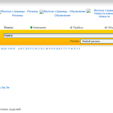
Регионы
Обьявления
Новости
Поиск:
Компании
Прайсы
Объ
Регион:
Ш
Щ
Ы
Э
Ю
Я
A
B
C
D
E
F
G
H
I
J
K
L
M
N
O
P
Q
R
S
T
U
V
W
X
Y
Z
э
Лю
Ля
очных изделий.