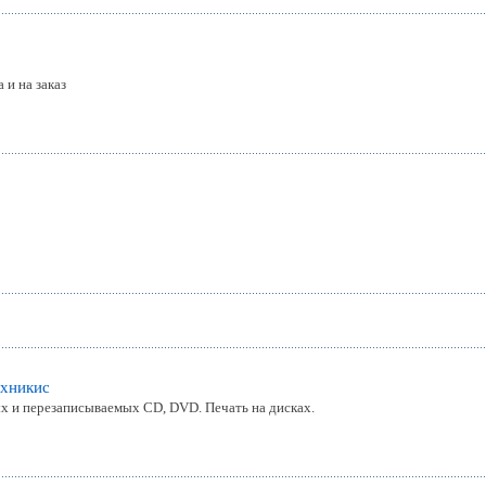
 и на заказ
хникиc
х и перезаписываемых CD, DVD. Печать на дисках.