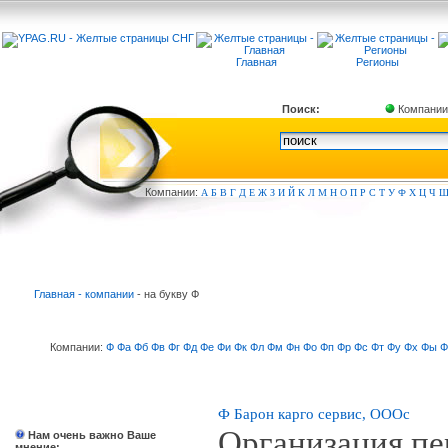
Главная
Регионы
Поиск:
Компании
Компа
нии:
А
Б
В
Г
Д
Е
Ж
З
И
Й
К
Л
М
Н
О
П
Р
С
Т
У
Ф
Х
Ц
Ч
Главная - компании
- на букву Ф
Компании:
Ф
Фа
Фб
Фв
Фг
Фд
Фе
Фи
Фк
Фл
Фм
Фн
Фо
Фп
Фр
Фс
Фт
Фу
Фх
Фы
Ф
Ф Барон карго сервис, ОООc
Организация пе
Нам очень важно Ваше
мнение: