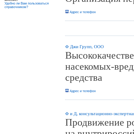
Удобно ли Вам пользоваться
справочником?
Адрес и телефон
Ф Джи Групп, ООО
Высококачестве
насекомых-вре
средства
Адрес и телефон
Ф и Д, консультационно-экспертн
Продвижение ро
на внутриросси