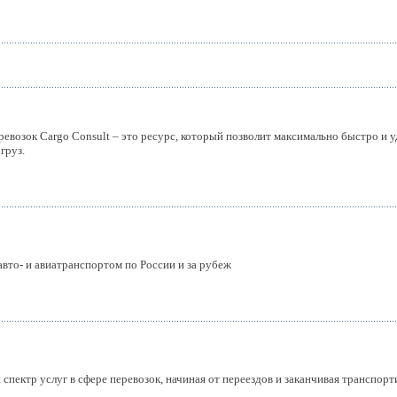
озок Cargo Consult – это ресурс, который позволит максимально быстро и уд
груз.
авто- и авиатранспортом по России и за рубеж
пектр услуг в сфере перевозок, начиная от переездов и заканчивая транспорт