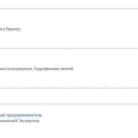
я в Украину.
ных полуприцепов. Гидрофикация тягачей
ный предприниматель
хнической Экспертизы