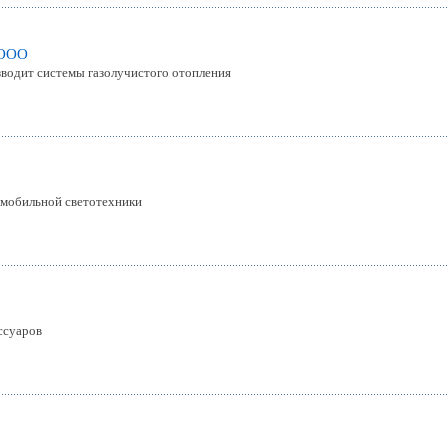
 ООО
одит системы газолучистого отопления
мобильной светотехники
ссуаров