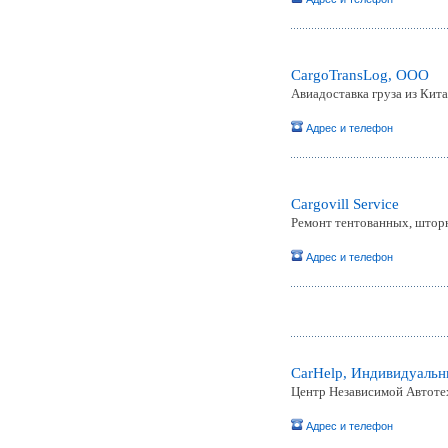
CargoTransLog, OOO
Авиадоставка груза из Кита
Адрес и телефон
Cargovill Service
Ремонт тентованных, штор
Адрес и телефон
CarHelp, Индивидуаль
Центр Независимой Автоте
Адрес и телефон