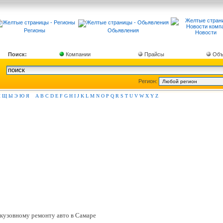
Регионы
Обьявления
Новости
Поиск:
Компании
Прайсы
Объ
Регион:
Ш
Щ
Ы
Э
Ю
Я
A
B
C
D
E
F
G
H
I
J
K
L
M
N
O
P
Q
R
S
T
U
V
W
X
Y
Z
и кузовному ремонту авто в Самаре