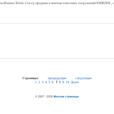
м (Kramer, Bolid, Cisco), продажа и монтаж очистных сооружений ЮНИЛОС, э
Страницы:
предыдущая
следующая
1
2
3
4
5
6
7
8
9
10
Далее
© 2007 - 2026
Желтые страницы