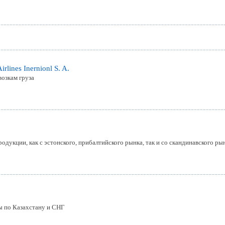
lines Inernionl S. A.
озкам груза
дукции, как с эстонского, прибалтийского рынка, так и со скандинавского ры
ы по Казахстану и СНГ