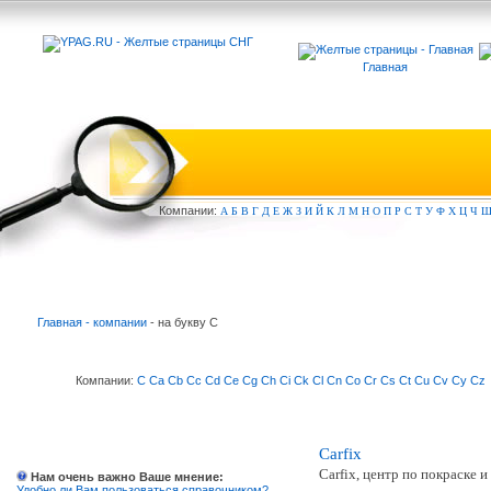
Главная
Компа
нии:
А
Б
В
Г
Д
Е
Ж
З
И
Й
К
Л
М
Н
О
П
Р
С
Т
У
Ф
Х
Ц
Ч
Главная - компании
- на букву C
Компании:
C
Ca
Cb
Cc
Cd
Ce
Cg
Ch
Ci
Ck
Cl
Cn
Co
Cr
Cs
Ct
Cu
Cv
Cy
Cz
Carfix
Carfix, центр по покраске 
Нам очень важно Ваше мнение:
Удобно ли Вам пользоваться справочником?